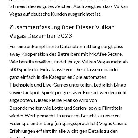
ist meist dieses gutes Zeichen. Auch zeigt es, dass Vulkan
Vegas auf deutsche Kunden ausgerichtet ist.
Zusammenfassung über Dieser Vulkan
Vegas Dezember 2023
Für eine unkomplizierte Datenübermittlung sorgt pass
away Kooperation des Betreibers mit McAfee Secure.
Wie bereits erwähnt, findet ihr c/o Vulkan Vegas mehr als
500 Spiele der Extraklasse vor. Diese lassen einander
ganz einfach in die Kategorien Spielautomaten,
Tischspiele und Live-Games unterteilen. Lediglich Bingo
sowie Jackpot-Spiele progressiver Fine art werden nicht
angeboten. Dieses kleine Manko wird von
Besonderheiten wie Lotto und Serien- sowie Filmtiteln
wieder Wett gemacht. In unserem Bericht zu unseren
Feuer speiender berg (umgangssprachlich) Vegas Casino
Erfahrungen erfahrt ihr alle wichtigen Details zu den