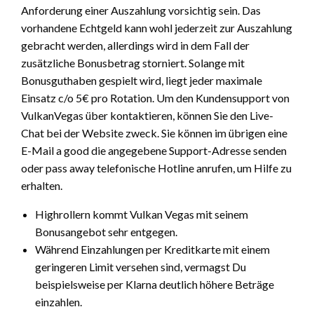
Anforderung einer Auszahlung vorsichtig sein. Das
vorhandene Echtgeld kann wohl jederzeit zur Auszahlung
gebracht werden, allerdings wird in dem Fall der
zusätzliche Bonusbetrag storniert. Solange mit
Bonusguthaben gespielt wird, liegt jeder maximale
Einsatz c/o 5€ pro Rotation. Um den Kundensupport von
VulkanVegas über kontaktieren, können Sie den Live-
Chat bei der Website zweck. Sie können im übrigen eine
E-Mail a good die angegebene Support-Adresse senden
oder pass away telefonische Hotline anrufen, um Hilfe zu
erhalten.
Highrollern kommt Vulkan Vegas mit seinem
Bonusangebot sehr entgegen.
Während Einzahlungen per Kreditkarte mit einem
geringeren Limit versehen sind, vermagst Du
beispielsweise per Klarna deutlich höhere Beträge
einzahlen.