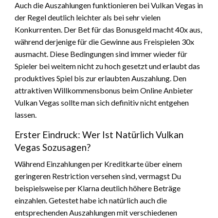
Auch die Auszahlungen funktionieren bei Vulkan Vegas in
der Regel deutlich leichter als bei sehr vielen
Konkurrenten. Der Bet für das Bonusgeld macht 40x aus,
während derjenige für die Gewinne aus Freispielen 30x
ausmacht. Diese Bedingungen sind immer wieder für
Spieler bei weitem nicht zu hoch gesetzt und erlaubt das
produktives Spiel bis zur erlaubten Auszahlung. Den
attraktiven Willkommensbonus beim Online Anbieter
Vulkan Vegas sollte man sich definitiv nicht entgehen
lassen.
Erster Eindruck: Wer Ist Natürlich Vulkan
Vegas Sozusagen?
Während Einzahlungen per Kreditkarte über einem
geringeren Restriction versehen sind, vermagst Du
beispielsweise per Klarna deutlich höhere Beträge
einzahlen. Getestet habe ich natürlich auch die
entsprechenden Auszahlungen mit verschiedenen