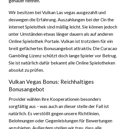
genauer nennen.
Wir besitzen bei Vulkan Las vegas ausgezahlt und
deswegen die Erfahrung. Auszahlungen bei der On the
internet Spielothek sind mäßig leicht. Sie können jedoch
unter Umständen etwas länger dauern als auf anderen
Online Spielothek Portale. Vulkan ist trotzdem für ein
breit gefächertes Bonusangebot attraktiv. Die Curacao
Gambling Lizenz schützt doch lange Spieler vor Betrug.
Sie ist natürlich dafür bekannt alle Online Spielotheken
absolut zu prüfen.
Vulkan Vegas Bonus: Reichhaltiges
Bonusangebot
Provider wählen ihre Kooperationen besonders
sorgfältig aus – was auch an dieser stelle der Fall ist
natürlich. Es verstößt gegen unsere Richtlinien,
Belohnungen oder Gegenleistungen für Bewertungen
anzubieten. Außerdem stellen wir treu, dass alle