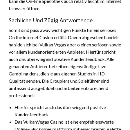
kann die On-line Spielothek auch relativ leicht im Internet
browser öffnen.
Sachliche Und Zügig Antwortende…
Somit sind pass away wichtigen Punkte für ein seriöses
On the internet Casino erfüllt. Davon abgesehen handelt
ha sido sich bei Vulkan Vegas aber o einen seriösen sowie
vor allem kundenorientierten Anbieter. Hierfür spricht
auch das überwiegend positive Kundenfeedback. Alle
genannten Anbieter betreiben eigenständige Live
Gambling dens, die sie aus eigenen Studios in HD-
Qualität senden. Die Croupiers und Spielführer sind
umfassend ausgebildet und arbeiten entsprechend
professionell.
Hierfür spricht auch das überwiegend positive
Kundenfeedback.
Das VulkanVegas Casino ist eine empfehlenswerte
Online-Glücksspielplattform mit einer breiten Palette