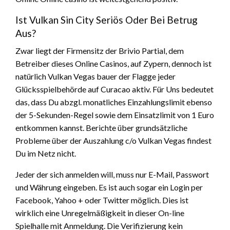
Ist Vulkan Sin City Seriös Oder Bei Betrug
Aus?
Zwar liegt der Firmensitz der Brivio Partial, dem
Betreiber dieses Online Casinos, auf Zypern, dennoch ist
natürlich Vulkan Vegas bauer der Flagge jeder
Glücksspielbehörde auf Curacao aktiv. Für Uns bedeutet
das, dass Du abzgl. monatliches Einzahlungslimit ebenso
der 5-Sekunden-Regel sowie dem Einsatzlimit von 1 Euro
entkommen kannst. Berichte über grundsätzliche
Probleme über der Auszahlung c/o Vulkan Vegas findest
Du im Netz nicht.
Jeder der sich anmelden will, muss nur E-Mail, Passwort
und Währung eingeben. Es ist auch sogar ein Login per
Facebook, Yahoo + oder Twitter möglich. Dies ist
wirklich eine Unregelmäßigkeit in dieser On-line
Spielhalle mit Anmeldung. Die Verifizierung kein