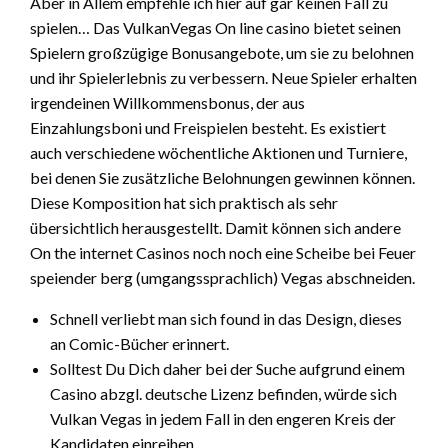
Aber in Allem empfehle ich hier auf gar keinen Fall zu
spielen… Das VulkanVegas On line casino bietet seinen
Spielern großzügige Bonusangebote, um sie zu belohnen
und ihr Spielerlebnis zu verbessern. Neue Spieler erhalten
irgendeinen Willkommensbonus, der aus
Einzahlungsboni und Freispielen besteht. Es existiert
auch verschiedene wöchentliche Aktionen und Turniere,
bei denen Sie zusätzliche Belohnungen gewinnen können.
Diese Komposition hat sich praktisch als sehr
übersichtlich herausgestellt. Damit können sich andere
On the internet Casinos noch noch eine Scheibe bei Feuer
speiender berg (umgangssprachlich) Vegas abschneiden.
Schnell verliebt man sich found in das Design, dieses
an Comic-Bücher erinnert.
Solltest Du Dich daher bei der Suche aufgrund einem
Casino abzgl. deutsche Lizenz befinden, würde sich
Vulkan Vegas in jedem Fall in den engeren Kreis der
Kandidaten einreihen.