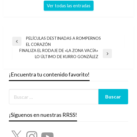
Ver todas las entradas
Navegación
PELÍCULAS DESTINADAS A ROMPERNOS
Entrada
EL CORAZÓN
de
anterior
FINALIZA EL RODAJE DE «LA ZONA VACÍA»
entradas
Entrada
LO ÚLTIMO DE KURRO GONZÁLEZ
siguiente
¡Encuentra tu contenido favorito!
¡Síguenos en nuestras RRSS!
X
Instagram
YouTube