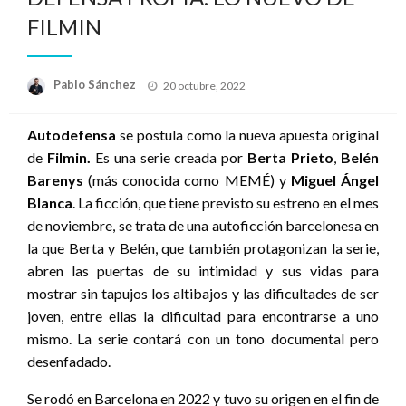
FILMIN
Publicado
Pablo Sánchez
20 octubre, 2022
el
Autodefensa
se postula como la nueva apuesta original
de
Filmin.
Es una serie creada por
Berta Prieto
,
Belén
Barenys
(más conocida como MEMÉ) y
Miguel Ángel
Blanca
. La ficción, que tiene previsto su estreno en el mes
de noviembre, se trata de una autoficción barcelonesa en
la que Berta y Belén, que también protagonizan la serie,
abren las puertas de su intimidad y sus vidas para
mostrar sin tapujos los altibajos y las dificultades de ser
joven, entre ellas la dificultad para encontrarse a uno
mismo. La serie contará con un tono documental pero
desenfadado.
Se rodó en Barcelona en 2022 y tuvo su origen en el fin de