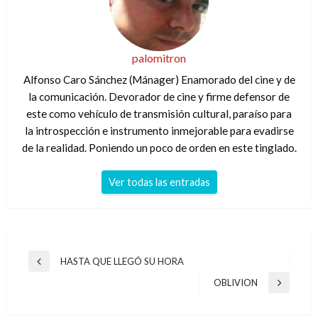
palomitron
Alfonso Caro Sánchez (Mánager) Enamorado del cine y de
la comunicación. Devorador de cine y firme defensor de
este como vehículo de transmisión cultural, paraíso para
la introspección e instrumento inmejorable para evadirse
de la realidad. Poniendo un poco de orden en este tinglado.
Ver todas las entradas
Navegación
HASTA QUE LLEGÓ SU HORA
Entrada
de
anterior
OBLIVION
Entrada
entradas
siguiente