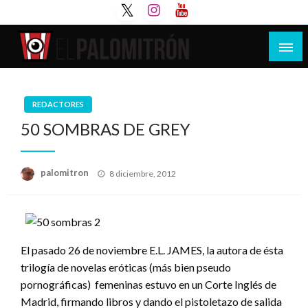
Saltar
al
contenido
Tu espacio de la industria de cine española y
El Palomitrón
latinoamericana
REDACTORES
50 SOMBRAS DE GREY
Publicado
palomitron
8 diciembre, 2012
el
El pasado 26 de noviembre E.L. JAMES, la autora de ésta
trilogía de novelas eróticas (más bien pseudo
pornográficas) femeninas estuvo en un Corte Inglés de
Madrid, firmando libros y dando el pistoletazo de salida