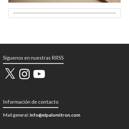
Síguenos en nuestras RRSS
X
Instagram
YouTube
Información de contacto
Mail general:
info@elpalomitron.com