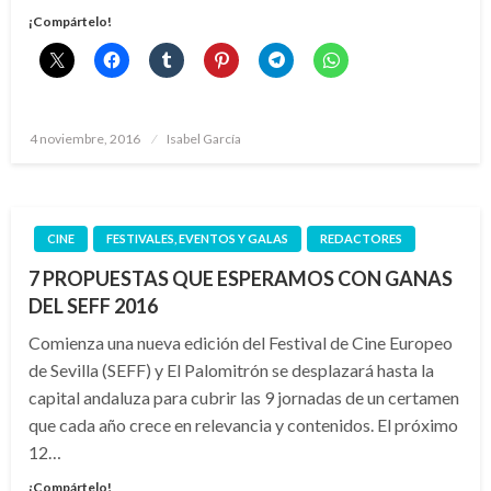
¡Compártelo!
Publicado
4 noviembre, 2016
Isabel García
el
CINE
FESTIVALES, EVENTOS Y GALAS
REDACTORES
7 PROPUESTAS QUE ESPERAMOS CON GANAS
DEL SEFF 2016
Comienza una nueva edición del Festival de Cine Europeo
de Sevilla (SEFF) y El Palomitrón se desplazará hasta la
capital andaluza para cubrir las 9 jornadas de un certamen
que cada año crece en relevancia y contenidos. El próximo
12…
¡Compártelo!