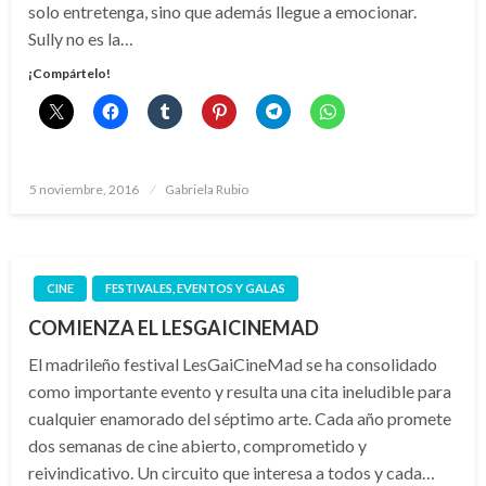
solo entretenga, sino que además llegue a emocionar.
Sully no es la…
¡Compártelo!
Publicado
5 noviembre, 2016
Gabriela Rubio
el
CINE
FESTIVALES, EVENTOS Y GALAS
COMIENZA EL LESGAICINEMAD
El madrileño festival LesGaiCineMad se ha consolidado
como importante evento y resulta una cita ineludible para
cualquier enamorado del séptimo arte. Cada año promete
dos semanas de cine abierto, comprometido y
reivindicativo. Un circuito que interesa a todos y cada…