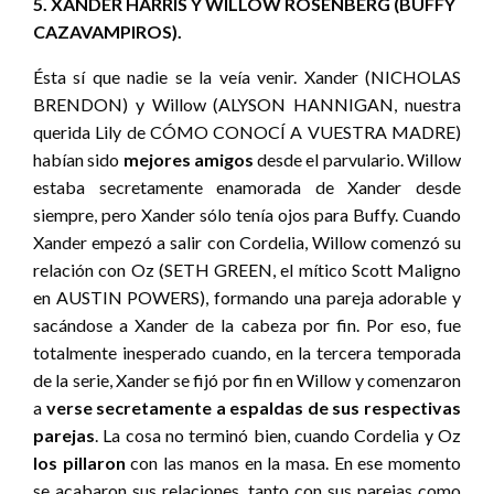
5. XANDER HARRIS Y WILLOW ROSENBERG (BUFFY
CAZAVAMPIROS).
Ésta sí que nadie se la veía venir. Xander (NICHOLAS
BRENDON) y Willow (ALYSON HANNIGAN, nuestra
querida Lily de CÓMO CONOCÍ A VUESTRA MADRE)
habían sido
mejores amigos
desde el parvulario. Willow
estaba secretamente enamorada de Xander desde
siempre, pero Xander sólo tenía ojos para Buffy. Cuando
Xander empezó a salir con Cordelia, Willow comenzó su
relación con Oz (SETH GREEN, el mítico Scott Maligno
en AUSTIN POWERS), formando una pareja adorable y
sacándose a Xander de la cabeza por fin. Por eso, fue
totalmente inesperado cuando, en la tercera temporada
de la serie, Xander se fijó por fin en Willow y comenzaron
a
verse secretamente a espaldas de sus respectivas
parejas
. La cosa no terminó bien, cuando Cordelia y Oz
los pillaron
con las manos en la masa. En ese momento
se acabaron sus relaciones, tanto con sus parejas como