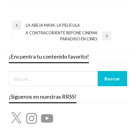
Navegación
LA ABEJA MAYA. LA PELÍCULA
Entrada
de
A CONTRACORIENTE REPONE CINEMA
anterior
Entrada
PARADISO EN CINES
entradas
siguiente
¡Encuentra tu contenido favorito!
¡Síguenos en nuestras RRSS!
X
Instagram
YouTube