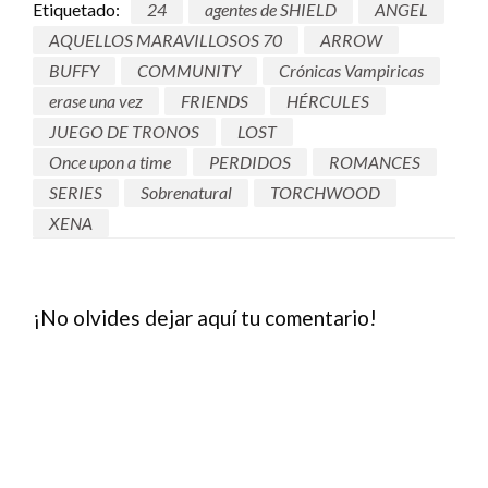
Etiquetado:
24
agentes de SHIELD
ANGEL
AQUELLOS MARAVILLOSOS 70
ARROW
BUFFY
COMMUNITY
Crónicas Vampiricas
erase una vez
FRIENDS
HÉRCULES
JUEGO DE TRONOS
LOST
Once upon a time
PERDIDOS
ROMANCES
SERIES
Sobrenatural
TORCHWOOD
XENA
¡No olvides dejar aquí tu comentario!