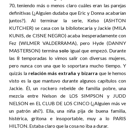
70, teniendo más o menos claro cuáles eran las parejas
definitivas (¿Alguien dudaba que Eric y Donna acabarían
juntos?). Al terminar la serie, Kelso (ASHTON
KUTCHER) se casa con la bibliotecaria y Jackie (MILA
KUNIS, de CISNE NEGRO) acaba inesperadamente con
Fez (WILMER VALDERRAMA), pero Hyde (DANNY
MASTERSON) termina
solo
igual que empezó. Durante
las 8 temporadas lo vimos salir con diversas mujeres,
pero nunca con una que lo soportara mucho tiempo. Y
quizás la
relación más extraña y bizarra
que le hemos
visto es la que mantuvo durante algunos capítulos con
Jackie. Él, un rockero rebelde de familia pobre, una
mezcla entre Nelson de LOS SIMPSON y JUDD
NELSON en EL CLUB DE LOS CINCO (¿Alguien más ve
un patrón ahí?). Ella, una niña pija de buena familia,
histérica, gritona e insoportable, muy a lo PARIS
HILTON. Estaba claro que la cosa no iba a durar.