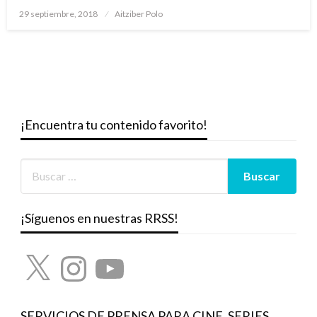
Publicado
29 septiembre, 2018
Aitziber Polo
el
¡Encuentra tu contenido favorito!
¡Síguenos en nuestras RRSS!
X
Instagram
YouTube
SERVICIOS DE PRENSA PARA CINE, SERIES,