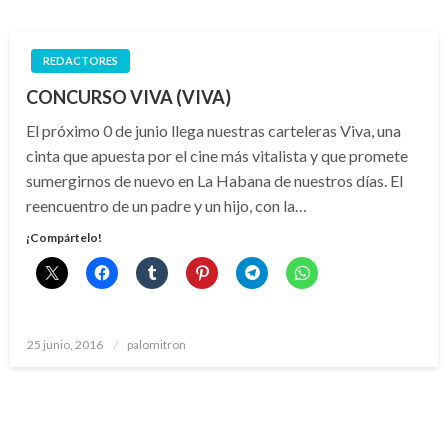
REDACTORES
CONCURSO VIVA (VIVA)
El próximo 0 de junio llega nuestras carteleras Viva, una
cinta que apuesta por el cine más vitalista y que promete
sumergirnos de nuevo en La Habana de nuestros días. El
reencuentro de un padre y un hijo, con la…
¡Compártelo!
Publicado
25 junio, 2016
palomitron
el