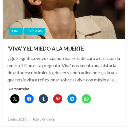
CINE
CRÍTICAS
‘VIVA’ Y EL MIEDO A LA MUERTE
¿Qué significa «vivir» cuando has estado cara a cara con la
muerte? Con esta pregunta ‘Viva‘ nos cuenta una historia
de autodescubrimiento, deseo y contradicciones, a la vez
que nos invita a reflexionar sobre si vivir con miedo a la…
¡Compártelo!
Publicado
2 julio, 2026
Pablo Ordejón
el