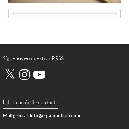
Síguenos en nuestras RRSS
X
Instagram
YouTube
Información de contacto
Mail general:
info@elpalomitron.com