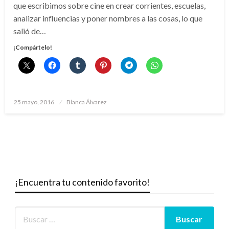
que escribimos sobre cine en crear corrientes, escuelas,
analizar influencias y poner nombres a las cosas, lo que
salió de…
¡Compártelo!
Publicado
25 mayo, 2016
Blanca Álvarez
el
¡Encuentra tu contenido favorito!