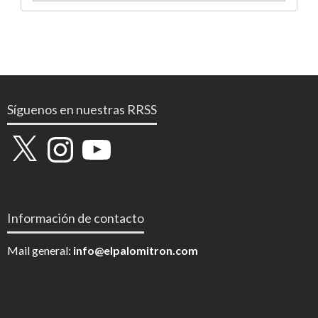
Síguenos en nuestras RRSS
X
Instagram
YouTube
Información de contacto
Mail general:
info@elpalomitron.com