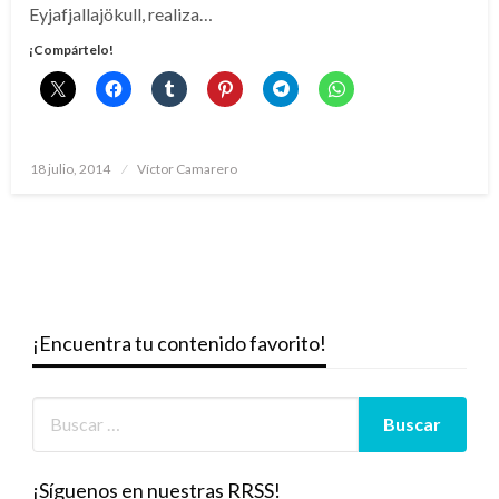
Eyjafjallajökull, realiza…
¡Compártelo!
Publicado
18 julio, 2014
Víctor Camarero
el
¡Encuentra tu contenido favorito!
¡Síguenos en nuestras RRSS!