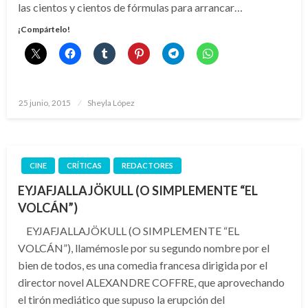
las cientos y cientos de fórmulas para arrancar…
¡Compártelo!
Publicado
25 junio, 2015
Sheyla López
el
CINE
CRÍTICAS
REDACTORES
EYJAFJALLAJÖKULL (O SIMPLEMENTE “EL
VOLCÁN”)
EYJAFJALLAJÖKULL (O SIMPLEMENTE “EL
VOLCÁN”), llamémosle por su segundo nombre por el
bien de todos, es una comedia francesa dirigida por el
director novel ALEXANDRE COFFRE, que aprovechando
el tirón mediático que supuso la erupción del