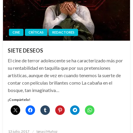
CINE
CRÍTICAS
REDACTORES
SIETE DESEOS
El cine de terror adolescente se ha caracterizado más por
su rentabilidad en taquilla que por sus pretensiones
artísticas, aunque de vez en cuando tenemos la suerte de
contar con películas brillantes como La cabaña en el
bosque, tan imaginativa…
¡Compártelo!
Publicado
13 julio, 2017
Ignasi Muñoz