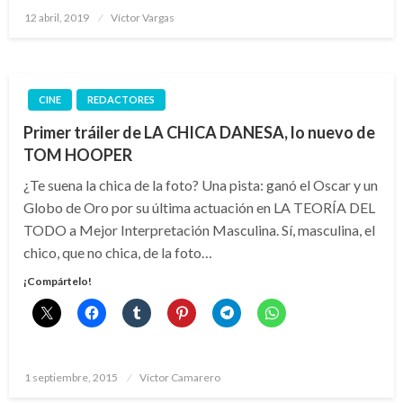
Publicado
12 abril, 2019
Víctor Vargas
el
CINE
REDACTORES
Primer tráiler de LA CHICA DANESA, lo nuevo de
TOM HOOPER
¿Te suena la chica de la foto? Una pista: ganó el Oscar y un
Globo de Oro por su última actuación en LA TEORÍA DEL
TODO a Mejor Interpretación Masculina. Sí, masculina, el
chico, que no chica, de la foto…
¡Compártelo!
Publicado
1 septiembre, 2015
Víctor Camarero
el