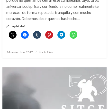
porque no queríamos cerrar este cumpleaños tuyo, tu 50
aniversario, deprisa y corriendo, sino como realmente te
mereces: de forma reposada, tranquila y con mucho
corazón. Debemos decir que nos has hecho…
¡Compártelo!
Publicado
14 noviembre, 2017
María Páez
el