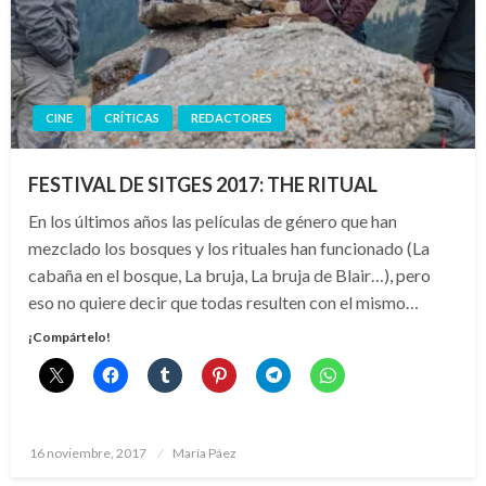
CINE
CRÍTICAS
REDACTORES
FESTIVAL DE SITGES 2017: THE RITUAL
En los últimos años las películas de género que han
mezclado los bosques y los rituales han funcionado (La
cabaña en el bosque, La bruja, La bruja de Blair…), pero
eso no quiere decir que todas resulten con el mismo…
¡Compártelo!
Publicado
16 noviembre, 2017
María Páez
el