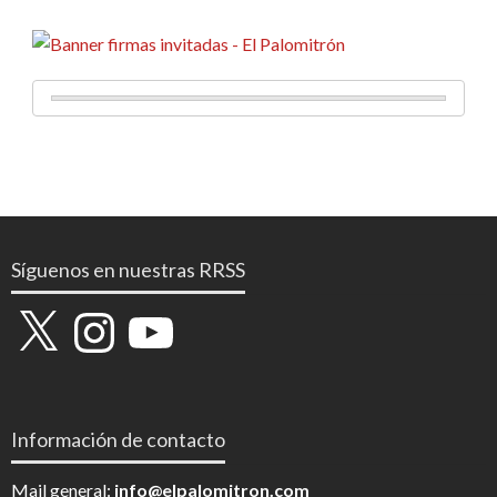
Síguenos en nuestras RRSS
X
Instagram
YouTube
Información de contacto
Mail general:
info@elpalomitron.com