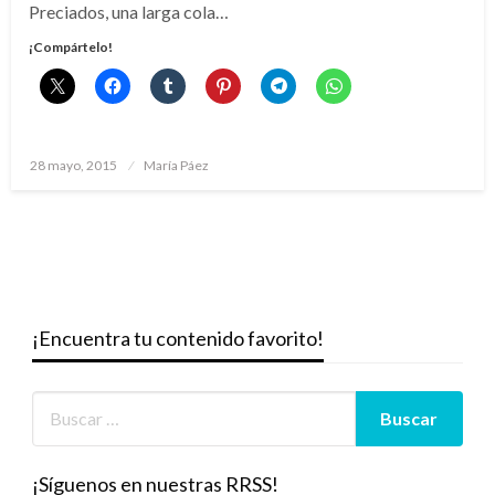
Preciados, una larga cola…
¡Compártelo!
Publicado
28 mayo, 2015
María Páez
el
¡Encuentra tu contenido favorito!
¡Síguenos en nuestras RRSS!