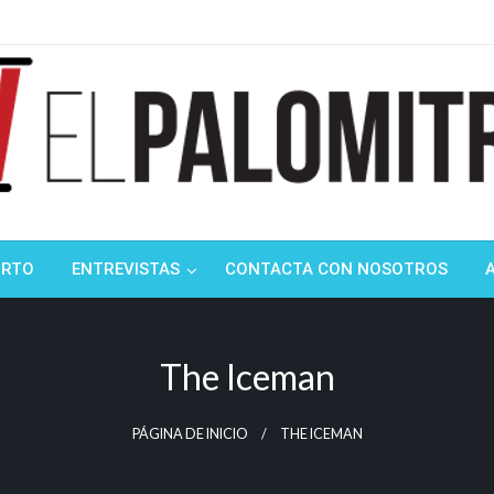
ndustria de cine española y latinoamericana
mitrón
ORTO
ENTREVISTAS
CONTACTA CON NOSOTROS
The Iceman
PÁGINA DE INICIO
THE ICEMAN