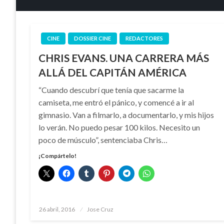
CINE
DOSSIER CINE
REDACTORES
CHRIS EVANS. UNA CARRERA MÁS
ALLÁ DEL CAPITÁN AMÉRICA
“Cuando descubrí que tenía que sacarme la
camiseta, me entró el pánico, y comencé a ir al
gimnasio. Van a filmarlo, a documentarlo, y mis hijos
lo verán. No puedo pesar 100 kilos. Necesito un
poco de músculo”, sentenciaba Chris…
¡Compártelo!
Publicado
26 abril, 2016
Jose Cruz
el