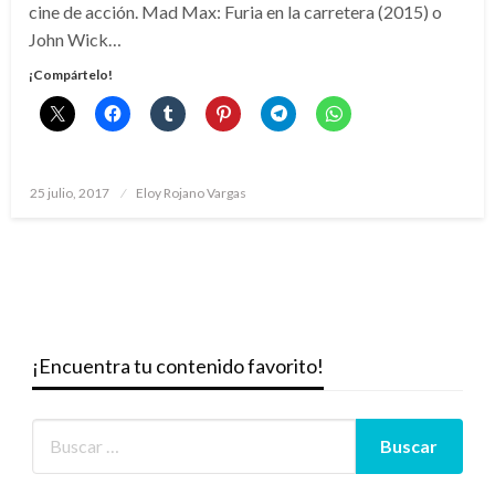
cine de acción. Mad Max: Furia en la carretera (2015) o
John Wick…
¡Compártelo!
Publicado
25 julio, 2017
Eloy Rojano Vargas
el
¡Encuentra tu contenido favorito!