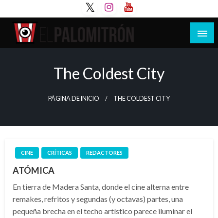
Saltar
al
contenido
Tu espacio de la industria de cine española y
El Palomitrón
latinoamericana
The Coldest City
PÁGINA DE INICIO
THE COLDEST CITY
CINE
CRÍTICAS
REDACTORES
ATÓMICA
En tierra de Madera Santa, donde el cine alterna entre
remakes, refritos y segundas (y octavas) partes, una
pequeña brecha en el techo artístico parece iluminar el