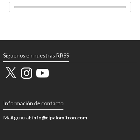
Síguenos en nuestras RRSS
X
Instagram
YouTube
Información de contacto
Mail general:
info@elpalomitron.com