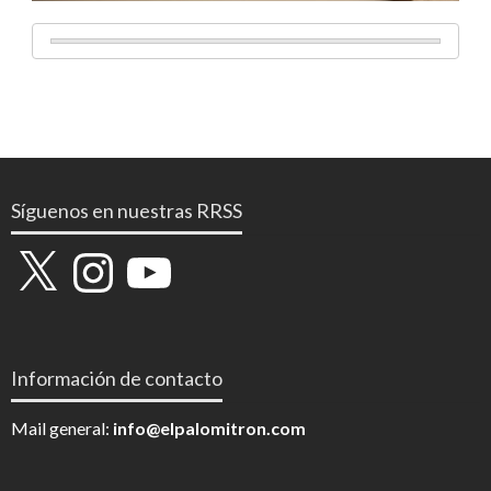
Síguenos en nuestras RRSS
X
Instagram
YouTube
Información de contacto
Mail general:
info@elpalomitron.com