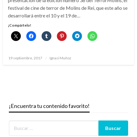
presentación de la edición número 36 del TerrorMolins, el
festival de cine de terror de Molins de Rei, que este año se
desarrollará entre el 10 y el 19 de…
¡Compártelo!
Publicado
19 septiembre, 2017
Ignasi Muñoz
el
¡Encuentra tu contenido favorito!