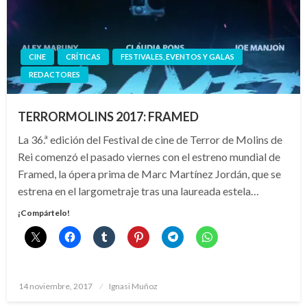
CINE
CRÍTICAS
FESTIVALES, EVENTOS Y GALAS
REDACTORES
TERRORMOLINS 2017: FRAMED
La 36.ª edición del Festival de cine de Terror de Molins de
Rei comenzó el pasado viernes con el estreno mundial de
Framed, la ópera prima de Marc Martínez Jordán, que se
estrena en el largometraje tras una laureada estela…
¡Compártelo!
Publicado
14 noviembre, 2017
Ignasi Muñoz
el