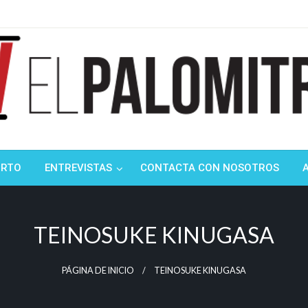
ndustria de cine española y latinoamericana
mitrón
ORTO
ENTREVISTAS
CONTACTA CON NOSOTROS
TEINOSUKE KINUGASA
PÁGINA DE INICIO
TEINOSUKE KINUGASA