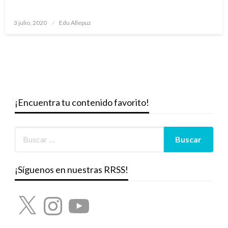
Publicado
3 julio, 2020
Edu Allepuz
el
¡Encuentra tu contenido favorito!
¡Síguenos en nuestras RRSS!
X
Instagram
YouTube