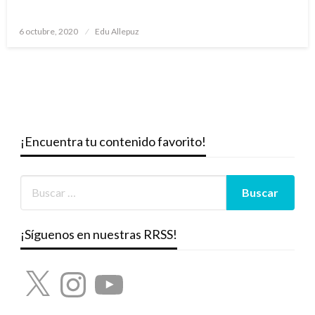
Publicado
6 octubre, 2020
Edu Allepuz
el
¡Encuentra tu contenido favorito!
¡Síguenos en nuestras RRSS!
X
Instagram
YouTube