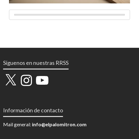
Síguenos en nuestras RRSS
X
Instagram
YouTube
Información de contacto
Mail general:
info@elpalomitron.com