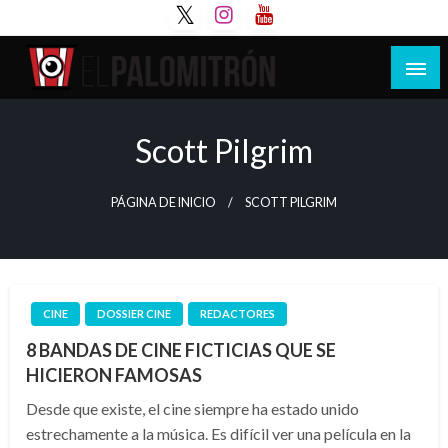
Saltar
al
contenido
Tu espacio de la industria de cine española y
El Palomitrón
latinoamericana
Scott Pilgrim
PÁGINA DE INICIO
SCOTT PILGRIM
CINE
DOSSIER CINE
REDACTORES
8 BANDAS DE CINE FICTICIAS QUE SE
HICIERON FAMOSAS
Desde que existe, el cine siempre ha estado unido
estrechamente a la música. Es difícil ver una película en la