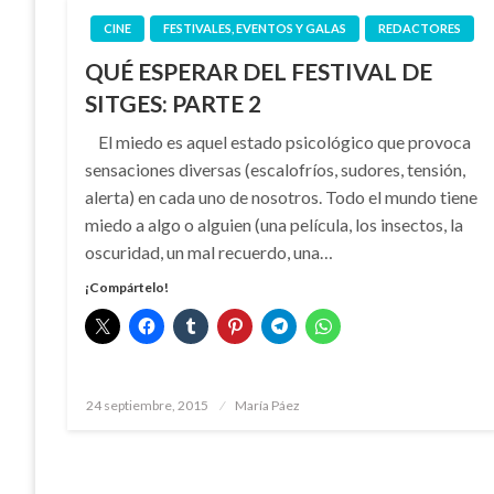
CINE
FESTIVALES, EVENTOS Y GALAS
REDACTORES
QUÉ ESPERAR DEL FESTIVAL DE
SITGES: PARTE 2
El miedo es aquel estado psicológico que provoca
sensaciones diversas (escalofríos, sudores, tensión,
alerta) en cada uno de nosotros. Todo el mundo tiene
miedo a algo o alguien (una película, los insectos, la
oscuridad, un mal recuerdo, una…
¡Compártelo!
Publicado
24 septiembre, 2015
María Páez
el