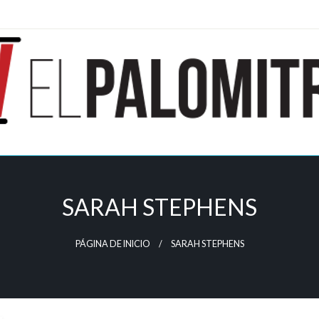
ndustria de cine española y latinoamericana
mitrón
SARAH STEPHENS
PÁGINA DE INICIO
SARAH STEPHENS