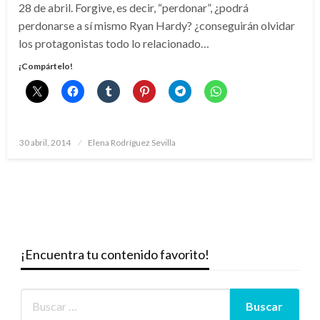
28 de abril. Forgive, es decir, “perdonar”, ¿podrá
perdonarse a sí mismo Ryan Hardy? ¿conseguirán olvidar
los protagonistas todo lo relacionado…
¡Compártelo!
Publicado
30 abril, 2014
Elena Rodríguez Sevilla
el
¡Encuentra tu contenido favorito!