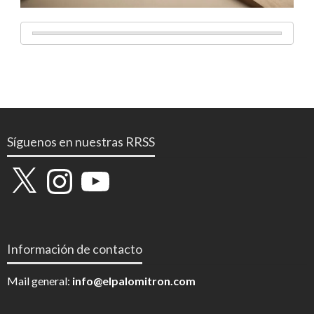
Síguenos en nuestras RRSS
X
Instagram
YouTube
Información de contacto
Mail general:
info@elpalomitron.com