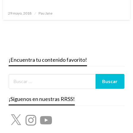
Publicado
29 mayo, 2018
Pau Jane
el
¡Encuentra tu contenido favorito!
¡Síguenos en nuestras RRSS!
X
Instagram
YouTube