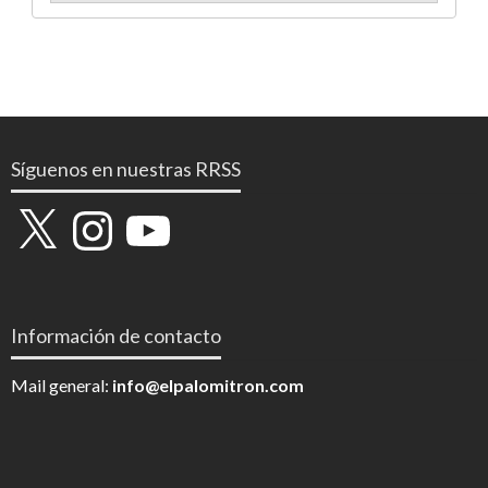
Síguenos en nuestras RRSS
X
Instagram
YouTube
Información de contacto
Mail general:
info@elpalomitron.com