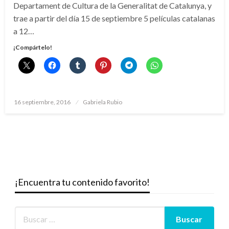
Departament de Cultura de la Generalitat de Catalunya, y
trae a partir del día 15 de septiembre 5 películas catalanas
a 12…
¡Compártelo!
Publicado
16 septiembre, 2016
Gabriela Rubio
el
¡Encuentra tu contenido favorito!