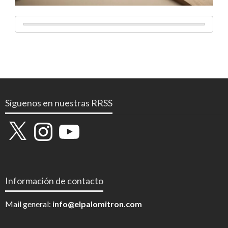
Síguenos en nuestras RRSS
X
Instagram
YouTube
Información de contacto
Mail general:
info@elpalomitron.com