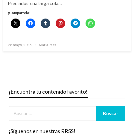
Preciados, una larga cola…
¡Compártelo!
Publicado
28 mayo, 2015
María Páez
el
¡Encuentra tu contenido favorito!
¡Síguenos en nuestras RRSS!