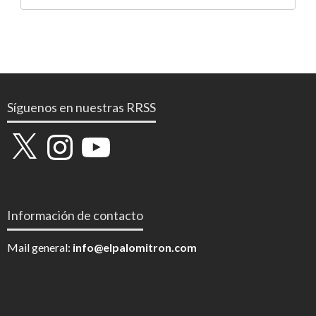
Síguenos en nuestras RRSS
X
Instagram
YouTube
Información de contacto
Mail general:
info@elpalomitron.com