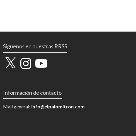
Síguenos en nuestras RRSS
X
Instagram
YouTube
Información de contacto
Mail general:
info@elpalomitron.com