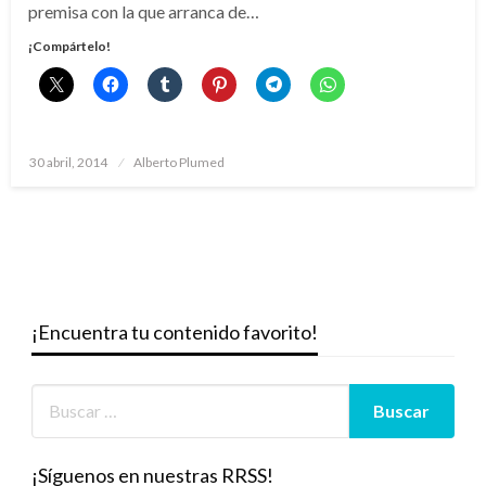
premisa con la que arranca de…
¡Compártelo!
Publicado
30 abril, 2014
Alberto Plumed
el
¡Encuentra tu contenido favorito!
¡Síguenos en nuestras RRSS!