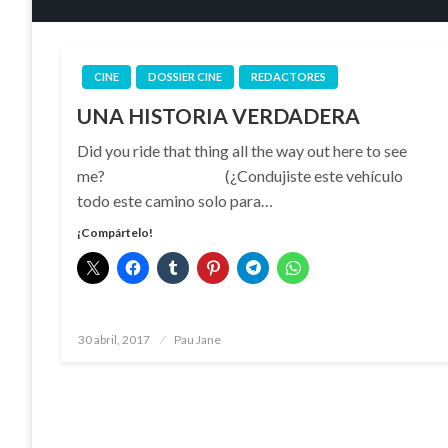
CINE
DOSSIER CINE
REDACTORES
UNA HISTORIA VERDADERA
Did you ride that thing all the way out here to see
me? (¿Condujiste este vehículo
todo este camino solo para…
¡Compártelo!
Publicado
30 abril, 2017
Pau Jane
el