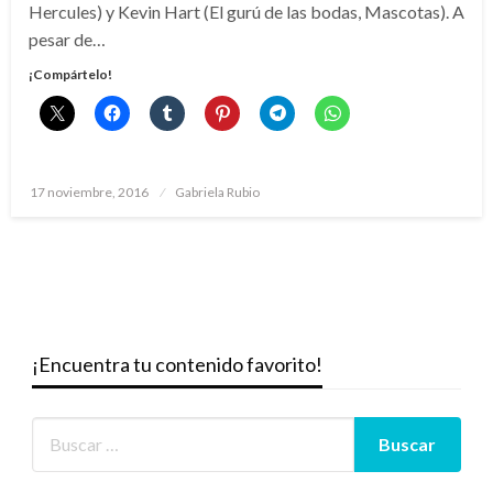
Hercules) y Kevin Hart (El gurú de las bodas, Mascotas). A
pesar de…
¡Compártelo!
Publicado
17 noviembre, 2016
Gabriela Rubio
el
¡Encuentra tu contenido favorito!