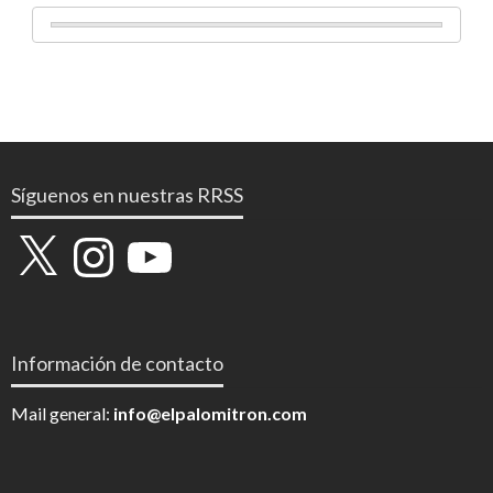
Síguenos en nuestras RRSS
X
Instagram
YouTube
Información de contacto
Mail general:
info@elpalomitron.com