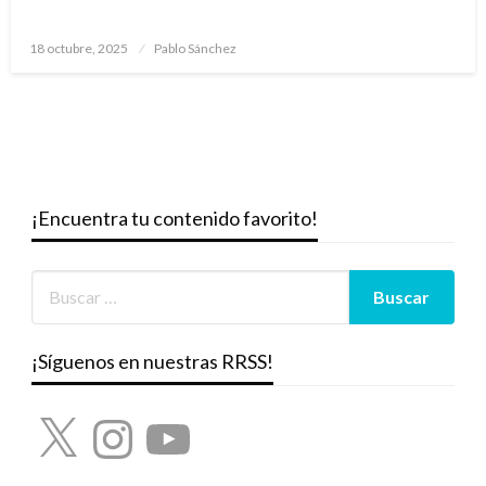
Publicado
18 octubre, 2025
Pablo Sánchez
el
¡Encuentra tu contenido favorito!
¡Síguenos en nuestras RRSS!
X
Instagram
YouTube