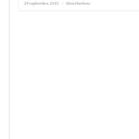
Publicado
29 septiembre, 2015
Silvia Martínez
el