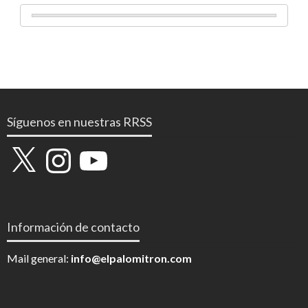
Síguenos en nuestras RRSS
X
Instagram
YouTube
Información de contacto
Mail general:
info@elpalomitron.com