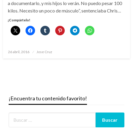
a documentarlo, y mis hijos lo verán. No puedo pesar 100
kilos. Necesito un poco de músculo”, sentenciaba Chris…
¡Compártelo!
Publicado
26 abril, 2016
Jose Cruz
el
¡Encuentra tu contenido favorito!