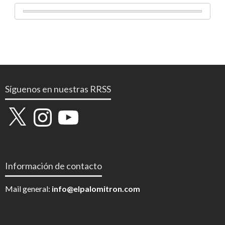
Síguenos en nuestras RRSS
X
Instagram
YouTube
Información de contacto
Mail general:
info@elpalomitron.com