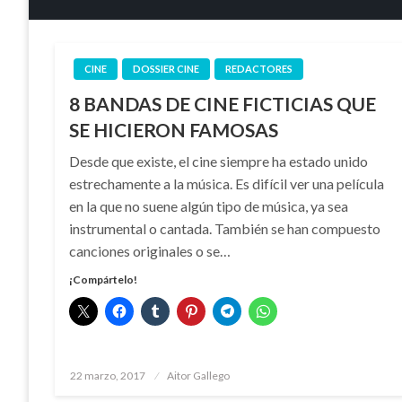
CINE
DOSSIER CINE
REDACTORES
8 BANDAS DE CINE FICTICIAS QUE
SE HICIERON FAMOSAS
Desde que existe, el cine siempre ha estado unido
estrechamente a la música. Es difícil ver una película
en la que no suene algún tipo de música, ya sea
instrumental o cantada. También se han compuesto
canciones originales o se…
¡Compártelo!
Publicado
22 marzo, 2017
Aitor Gallego
el