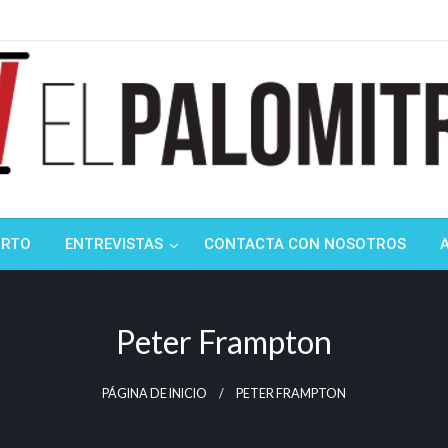
ndustria de cine española y latinoamericana
mitrón
ORTO
ENTREVISTAS
CONTACTA CON NOSOTROS
Peter Frampton
PÁGINA DE INICIO
PETER FRAMPTON