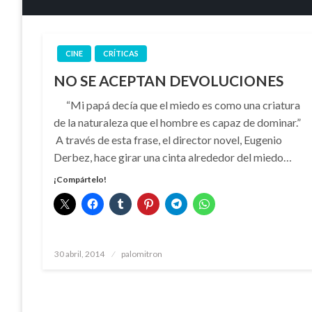
CINE
CRÍTICAS
NO SE ACEPTAN DEVOLUCIONES
“Mi papá decía que el miedo es como una criatura
de la naturaleza que el hombre es capaz de dominar.”
A través de esta frase, el director novel, Eugenio
Derbez, hace girar una cinta alrededor del miedo…
¡Compártelo!
Publicado
30 abril, 2014
palomitron
el