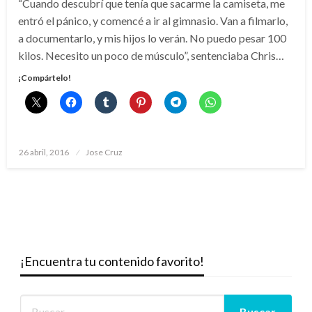
“Cuando descubrí que tenía que sacarme la camiseta, me
entró el pánico, y comencé a ir al gimnasio. Van a filmarlo,
a documentarlo, y mis hijos lo verán. No puedo pesar 100
kilos. Necesito un poco de músculo”, sentenciaba Chris…
¡Compártelo!
Publicado
26 abril, 2016
Jose Cruz
el
¡Encuentra tu contenido favorito!