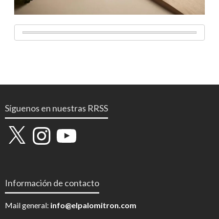
Síguenos en nuestras RRSS
X
Instagram
YouTube
Información de contacto
Mail general:
info@elpalomitron.com