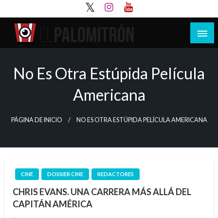
Saltar
al
contenido
Tu espacio de la industria de cine española y
El Palomitrón
latinoamericana
No Es Otra Estúpida Película
Americana
PÁGINA DE INICIO
NO ES OTRA ESTÚPIDA PELÍCULA AMERICANA
CINE
DOSSIER CINE
REDACTORES
CHRIS EVANS. UNA CARRERA MÁS ALLÁ DEL
CAPITÁN AMÉRICA