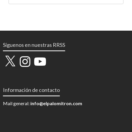
Síguenos en nuestras RRSS
X
Instagram
YouTube
Información de contacto
Mail general:
info@elpalomitron.com