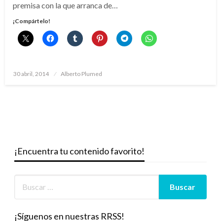
premisa con la que arranca de…
¡Compártelo!
Publicado
30 abril, 2014
Alberto Plumed
el
¡Encuentra tu contenido favorito!
¡Síguenos en nuestras RRSS!