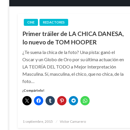
CINE
REDACTORES
Primer tráiler de LA CHICA DANESA,
lo nuevo de TOM HOOPER
¿Te suena la chica de la foto? Una pista: ganó el
Oscar y un Globo de Oro por su última actuación en
LA TEORÍA DEL TODO a Mejor Interpretación
Masculina. Sí, masculina, el chico, que no chica, de la
foto…
¡Compártelo!
Publicado
1 septiembre, 2015
Víctor Camarero
el