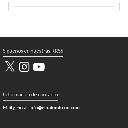
Síguenos en nuestras RRSS
X
Instagram
YouTube
Información de contacto
Mail general:
info@elpalomitron.com