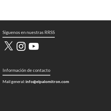
Síguenos en nuestras RRSS
X
Instagram
YouTube
Información de contacto
Mail general:
info@elpalomitron.com