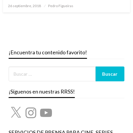
Publicado
26 septiembre, 2018
Pedro Figueiras
el
¡Encuentra tu contenido favorito!
¡Síguenos en nuestras RRSS!
X
Instagram
YouTube
SERVICIOS DE PRENSA PARA CINE, SERIES,