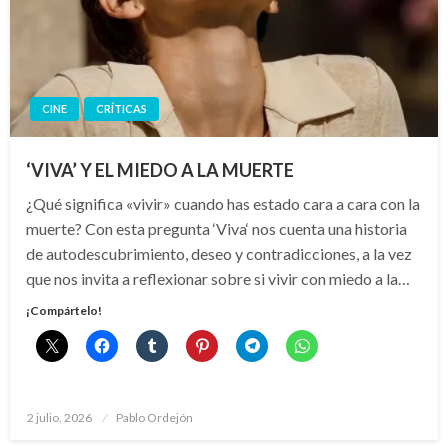
CINE
CRÍTICAS
‘VIVA’ Y EL MIEDO A LA MUERTE
¿Qué significa «vivir» cuando has estado cara a cara con la
muerte? Con esta pregunta ‘Viva‘ nos cuenta una historia
de autodescubrimiento, deseo y contradicciones, a la vez
que nos invita a reflexionar sobre si vivir con miedo a la…
¡Compártelo!
Publicado
2 julio, 2026
Pablo Ordejón
el