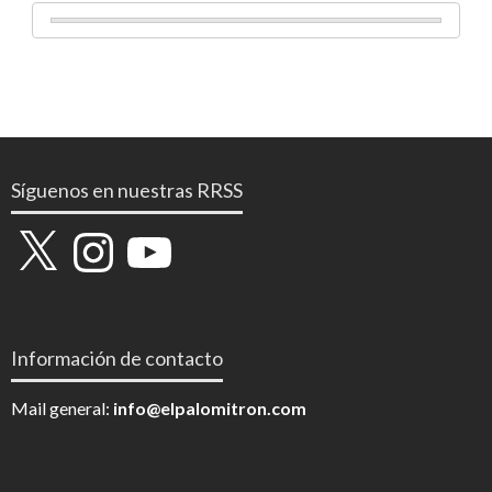
Síguenos en nuestras RRSS
X
Instagram
YouTube
Información de contacto
Mail general:
info@elpalomitron.com