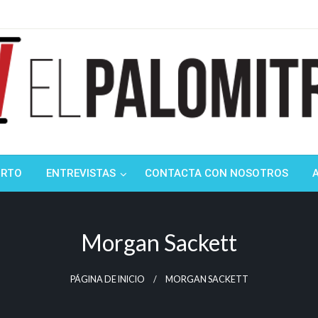
ndustria de cine española y latinoamericana
mitrón
ORTO
ENTREVISTAS
CONTACTA CON NOSOTROS
Morgan Sackett
PÁGINA DE INICIO
MORGAN SACKETT