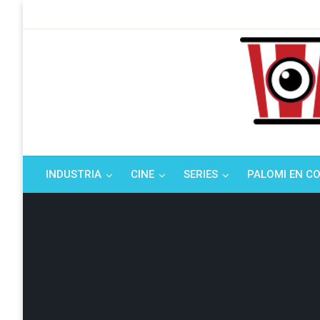
Saltar
al
contenido
Tu espacio de la i
El Palo
INDUSTRIA
CINE
SERIES
PALOMI EN C