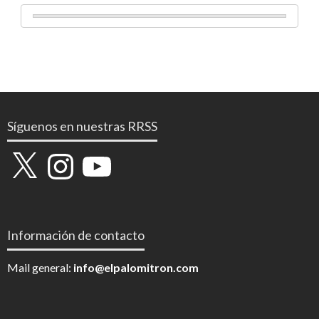
Síguenos en nuestras RRSS
X
Instagram
YouTube
Información de contacto
Mail general:
info@elpalomitron.com