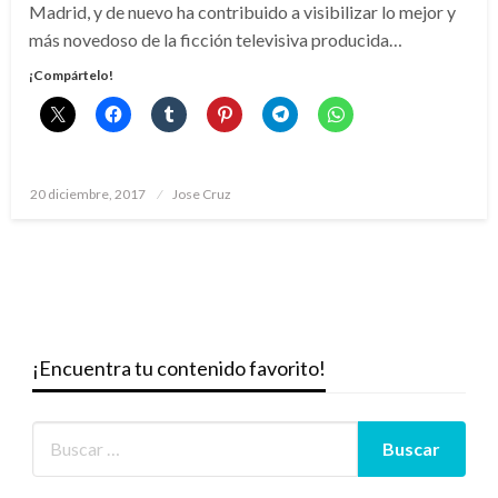
Madrid, y de nuevo ha contribuido a visibilizar lo mejor y
más novedoso de la ficción televisiva producida…
¡Compártelo!
Publicado
20 diciembre, 2017
Jose Cruz
el
¡Encuentra tu contenido favorito!