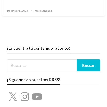
Publicado
18 octubre, 2025
Pablo Sánchez
el
¡Encuentra tu contenido favorito!
¡Síguenos en nuestras RRSS!
X
Instagram
YouTube