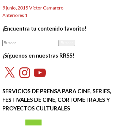
Publicado
9 junio, 2015
Víctor Camarero
el
Paginación
Anteriores
1
2
de
¡Encuentra tu contenido favorito!
entradas
Buscar:
¡Síguenos en nuestras RRSS!
X
Instagram
YouTube
SERVICIOS DE PRENSA PARA CINE, SERIES,
FESTIVALES DE CINE, CORTOMETRAJES Y
PROYECTOS CULTURALES