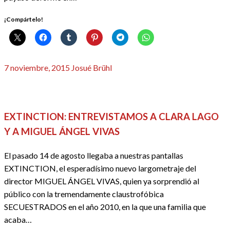
¡Compártelo!
Publicado
7 noviembre, 2015
Josué Brühl
el
2015
CINE
ENTREVISTAS
FESTIVALES, EVENTOS Y GALAS
NUESTRO CINE
REDACTORES
EXTINCTION: ENTREVISTAMOS A CLARA LAGO
Y A MIGUEL ÁNGEL VIVAS
El pasado 14 de agosto llegaba a nuestras pantallas
EXTINCTION, el esperadísimo nuevo largometraje del
director MIGUEL ÁNGEL VIVAS, quien ya sorprendió al
público con la tremendamente claustrofóbica
SECUESTRADOS en el año 2010, en la que una familia que
acaba…