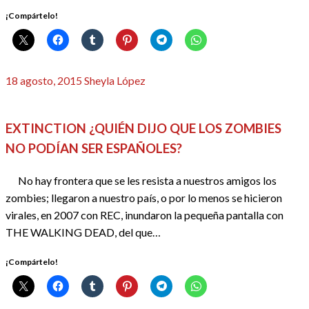
¡Compártelo!
Publicado
18 agosto, 2015
Sheyla López
el
CINE
REDACTORES
EXTINCTION ¿QUIÉN DIJO QUE LOS ZOMBIES
NO PODÍAN SER ESPAÑOLES?
No hay frontera que se les resista a nuestros amigos los
zombies; llegaron a nuestro país, o por lo menos se hicieron
virales, en 2007 con REC, inundaron la pequeña pantalla con
THE WALKING DEAD, del que…
¡Compártelo!