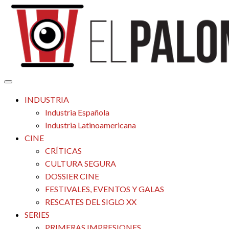
Saltar
al
contenido
Tu espacio de la industria de cine española y latinoamericana
El Palomitrón
INDUSTRIA
Industria Española
Industria Latinoamericana
CINE
CRÍTICAS
CULTURA SEGURA
DOSSIER CINE
FESTIVALES, EVENTOS Y GALAS
RESCATES DEL SIGLO XX
SERIES
PRIMERAS IMPRESIONES