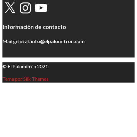
X
Instagram
YouTube
Información de contacto
Mail general:
info@elpalomitron.com
© El Palomitrón 2021
Tema por Silk Themes