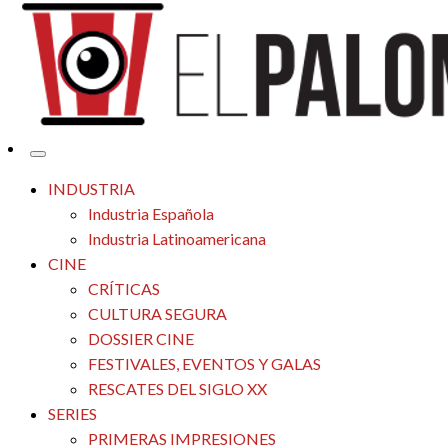
Tu espacio de la industria de cine española y latinoamericana
El Palomitrón
INDUSTRIA
Industria Española
Industria Latinoamericana
CINE
CRÍTICAS
CULTURA SEGURA
DOSSIER CINE
FESTIVALES, EVENTOS Y GALAS
RESCATES DEL SIGLO XX
SERIES
PRIMERAS IMPRESIONES