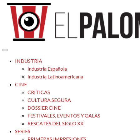
Saltar
al
contenido
Tu espacio de la industria de cine española y latinoamericana
El Palomitrón
INDUSTRIA
Industria Española
Industria Latinoamericana
CINE
CRÍTICAS
CULTURA SEGURA
DOSSIER CINE
FESTIVALES, EVENTOS Y GALAS
RESCATES DEL SIGLO XX
SERIES
PRIMERAS IMPRESIONES