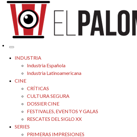
Tu espacio de la industria de cine española y latinoamericana
El Palomitrón
INDUSTRIA
Industria Española
Industria Latinoamericana
CINE
CRÍTICAS
CULTURA SEGURA
DOSSIER CINE
FESTIVALES, EVENTOS Y GALAS
RESCATES DEL SIGLO XX
SERIES
PRIMERAS IMPRESIONES