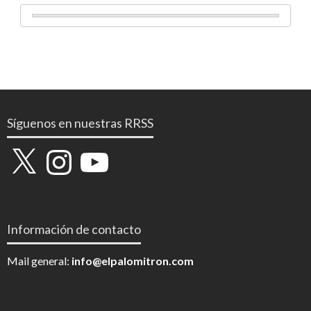
Síguenos en nuestras RRSS
X
Instagram
YouTube
Información de contacto
Mail general:
info@elpalomitron.com