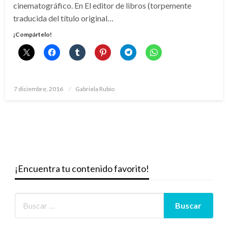
cinematográfico. En El editor de libros (torpemente
traducida del título original…
¡Compártelo!
Publicado
7 diciembre, 2016
Gabriela Rubio
el
¡Encuentra tu contenido favorito!