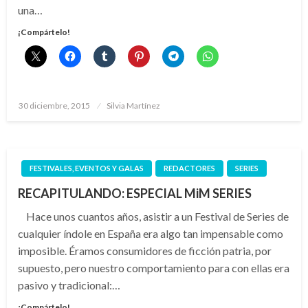
una…
¡Compártelo!
Publicado
30 diciembre, 2015
Silvia Martínez
el
FESTIVALES, EVENTOS Y GALAS
REDACTORES
SERIES
RECAPITULANDO: ESPECIAL MiM SERIES
Hace unos cuantos años, asistir a un Festival de Series de
cualquier índole en España era algo tan impensable como
imposible. Éramos consumidores de ficción patria, por
supuesto, pero nuestro comportamiento para con ellas era
pasivo y tradicional:…
¡Compártelo!