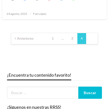
Publicado
24 agosto, 2015
Fon López
el
Paginación
de
Anteriores
1
…
3
4
entradas
¡Encuentra tu contenido favorito!
¡Síguenos en nuestras RRSS!