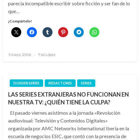
parecía incompatible escribir sobre ficción y ser fan de lo
que…
¡Compártelo!
Publicado
5 mayo, 2016
Fon López
el
DOSSIER SERIES
REDACTORES
SERIES
LAS SERIES EXTRANJERAS NO FUNCIONAN EN
NUESTRA TV: ¿QUIÉN TIENE LA CULPA?
El pasado viernes asistimos a la jornada «Revolución
audiovisual: Televisión y Contenidos Digitales»
organizada por AMC Networks International Iberia en la
escuela de negocios ESIC, que contó con la presencia de