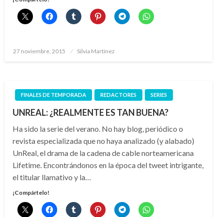
Publicado
27 noviembre, 2015
Silvia Martínez
el
FINALES DE TEMPORADA
REDACTORES
SERIES
UNREAL: ¿REALMENTE ES TAN BUENA?
Ha sido la serie del verano. No hay blog, periódico o
revista especializada que no haya analizado (y alabado)
UnReal, el drama de la cadena de cable norteamericana
Lifetime. Encontrándonos en la época del tweet intrigante,
el titular llamativo y la…
¡Compártelo!