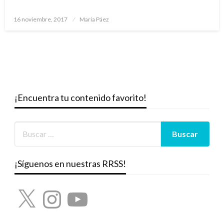
Publicado
16 noviembre, 2017
María Páez
el
¡Encuentra tu contenido favorito!
¡Síguenos en nuestras RRSS!
X
Instagram
YouTube