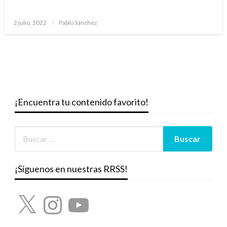
Publicado
2 julio, 2022
Pablo Sánchez
el
¡Encuentra tu contenido favorito!
¡Síguenos en nuestras RRSS!
X
Instagram
YouTube