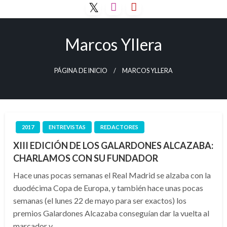
Saltar
al
contenido
Marcos Yllera
PÁGINA DE INICIO
MARCOS YLLERA
2017
ENTREVISTAS
REDACTORES
XIII EDICIÓN DE LOS GALARDONES ALCAZABA:
CHARLAMOS CON SU FUNDADOR
Hace unas pocas semanas el Real Madrid se alzaba con la
duodécima Copa de Europa, y también hace unas pocas
semanas (el lunes 22 de mayo para ser exactos) los
premios Galardones Alcazaba conseguían dar la vuelta al
marcador y…