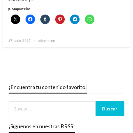
¡Compártelo!
Publicado
17 junio, 2017
palomitron
el
¡Encuentra tu contenido favorito!
¡Síguenos en nuestras RRSS!